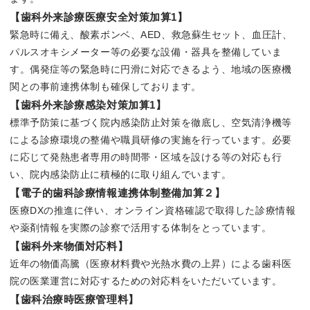
【歯科外来診療医療安全対策加算1】
緊急時に備え、酸素ボンベ、AED、救急蘇生セット、血圧計、
パルスオキシメーター等の必要な設備・器具を整備していま
す。偶発症等の緊急時に円滑に対応できるよう、地域の医療機
関との事前連携体制も確保しております。
【歯科外来診療感染対策加算1】
標準予防策に基づく院内感染防止対策を徹底し、空気清浄機等
による診療環境の整備や職員研修の実施を行っています。必要
に応じて発熱患者専用の時間帯・区域を設ける等の対応も行
い、院内感染防止に積極的に取り組んでいます。
【電子的歯科診療情報連携体制整備加算２】
医療DXの推進に伴い、オンライン資格確認で取得した診療情報
や薬剤情報を実際の診察で活用する体制をとっています。
【歯科外来物価対応料】
近年の物価高騰（医療材料費や光熱水費の上昇）による歯科医
院の医業運営に対応するための対応料をいただいています。
【歯科治療時医療管理料】