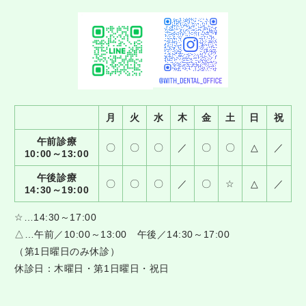
月
火
水
木
金
土
日
祝
午前診療
〇
〇
〇
／
〇
〇
△
／
10:00～13:00
午後診療
〇
〇
〇
／
〇
☆
△
／
14:30～19:00
☆…14:30～17:00
△…午前／10:00～13:00 午後／14:30～17:00
（第1日曜日のみ休診）
休診日：木曜日・第1日曜日・祝日