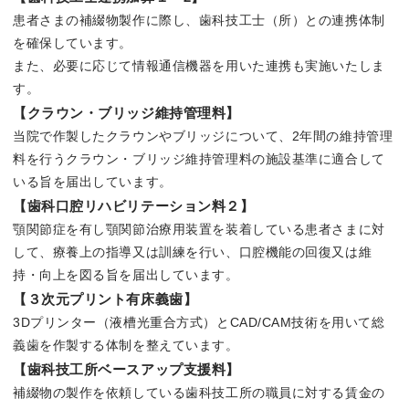
患者さまの補綴物製作に際し、歯科技工士（所）との連携体制
を確保しています。
また、必要に応じて情報通信機器を用いた連携も実施いたしま
す。
【クラウン・ブリッジ維持管理料】
当院で作製したクラウンやブリッジについて、2年間の維持管理
料を行うクラウン・ブリッジ維持管理料の施設基準に適合して
いる旨を届出しています。
【歯科口腔リハビリテーション料２】
顎関節症を有し顎関節治療用装置を装着している患者さまに対
して、療養上の指導又は訓練を行い、口腔機能の回復又は維
持・向上を図る旨を届出しています。
【３次元プリント有床義歯】
3Dプリンター（液槽光重合方式）とCAD/CAM技術を用いて総
義歯を作製する体制を整えています。
【歯科技工所ベースアップ支援料】
補綴物の製作を依頼している歯科技工所の職員に対する賃金の