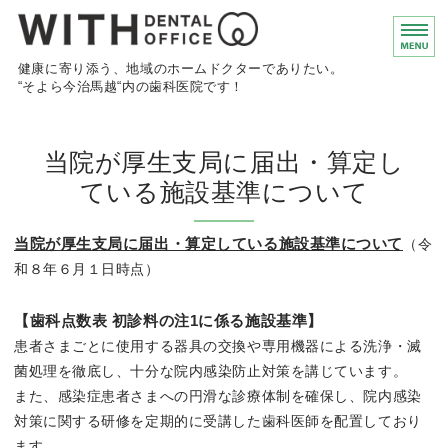
ウィズデンタルオフィス
健康に寄り添う、地域のホームドクターでありたい。
“そよら今治馬越“内の歯科医院です！
ホーム
当院が厚生支局に届出・算定し
診療内容
ている施設基準について
院長挨拶
当院が厚生支局に届出・算定している施設基準について
（令
院内紹介
和８年６月１日時点）
求人情報
【歯科点数表 初診料の注1に係る施設基準】
患者さまごとに使用する器具の交換や専用機器による洗浄・滅
菌処理を徹底し、十分な院内感染防止対策を講じています。
また、感染症患者さまへの円滑な診療体制を確保し、院内感染
対策に関する研修を定期的に受講した歯科医師を配置しており
ます。