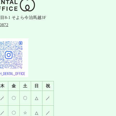
丁目8-1 そよら今治馬越3F
0872
木
金
土
日
祝
／
〇
〇
△
／
／
〇
☆
△
／