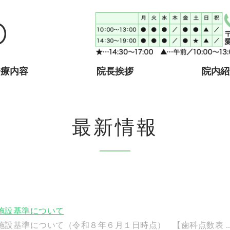
ウィズデンタルオフィス｜
診療内容
院長挨拶
院内紹
最新情報
施設基準について
設基準について（令和８年６月１日時点） 【歯科点数表 ..